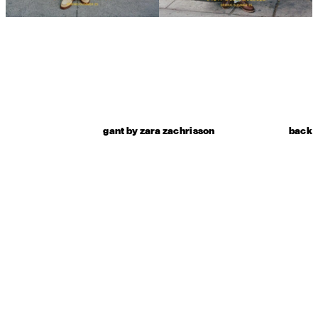
gant by zara zachrisson
back