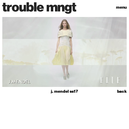
menu
j. mendel ss17
back